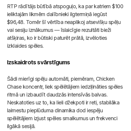
RTP rādītājs būtībā atspoguļo, ka par katriem $100
ieliktajām likmēm dalībnieki ilgtermiņā iegūst
$96,48. Tomēr šī vērtība neaplikoj atsevišķu spēļu
vai sesiju iznākumus — īslaicīgie rezultāti bieži
atšķiras, ko ir būtiski paturēt prātā, izvēloties
izklaides spēles.
Izskaidrots svārstīgums
Šādi mierīgi spēļu automāti, piemēram, Chicken
Chase koncentr, liek spēlētājiem iedziļināties spēles
ritmā un izbaudīt daudzās intensīvās balvas.
Neskatoties uz to, ka lieli džekpoti ir reti, stabilāka
laimestu pieplūduma dinamika dod iespēju
spēlētājiem izjust spēles smalkumus un frekvenci
ilgākā sesijā.