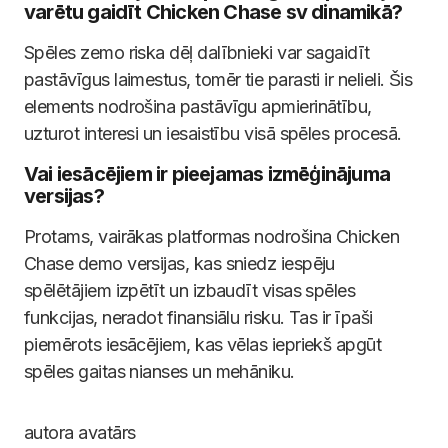
varētu gaidīt Chicken Chase sv dinamikā?
Spēles zemo riska dēļ dalībnieki var sagaidīt
pastāvīgus laimestus, tomēr tie parasti ir nelieli. Šis
elements nodrošina pastāvīgu apmierinātību,
uzturot interesi un iesaistību visā spēles procesā.
Vai iesācējiem ir pieejamas izmēģinājuma
versijas?
Protams, vairākas platformas nodrošina Chicken
Chase demo versijas, kas sniedz iespēju
spēlētājiem izpētīt un izbaudīt visas spēles
funkcijas, neradot finansiālu risku. Tas ir īpaši
piemērots iesācējiem, kas vēlas iepriekš apgūt
spēles gaitas nianses un mehāniku.