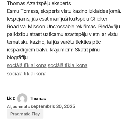
Thomas
Azartspēļu eksperts
Esmu Tomass, eksperts vistu kazino izklaides jomā.
Iespējams, jūs esat manījuši kultspēļu Chicken
Road vai Mission Uncrossable reklāmas. Piedāvāju
palīdzību atrast uzticamu azartspēļu vietni ar vistu
tematisku kazino, lai jūs varētu tiekties pēc
iespaidīgiem balvu krājumiem! Skatīt pilnu
biogrāfiju
Līdz
Thomas
septembris 30, 2025
Atjaunināts
Pragmatic Play