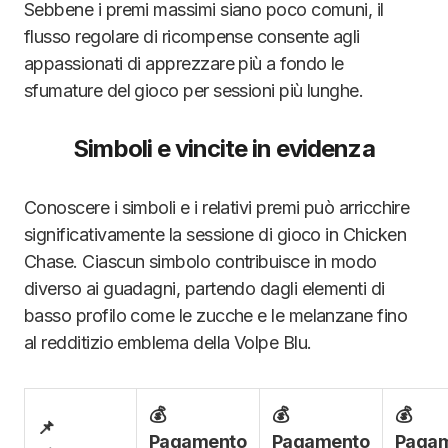
Sebbene i premi massimi siano poco comuni, il
flusso regolare di ricompense consente agli
appassionati di apprezzare più a fondo le
sfumature del gioco per sessioni più lunghe.
Simboli e vincite in evidenza
Conoscere i simboli e i relativi premi può arricchire
significativamente la sessione di gioco in Chicken
Chase. Ciascun simbolo contribuisce in modo
diverso ai guadagni, partendo dagli elementi di
basso profilo come le zucche e le melanzane fino
al redditizio emblema della Volpe Blu.
💰
💰
💰
📌
Pagamento
Pagamento
Paga