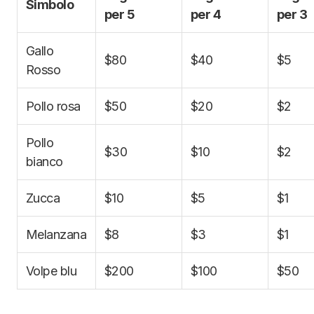
Simbolo
per 5
per 4
per 3
Gallo
$80
$40
$5
Rosso
Pollo rosa
$50
$20
$2
Pollo
$30
$10
$2
bianco
Zucca
$10
$5
$1
Melanzana
$8
$3
$1
Volpe blu
$200
$100
$50