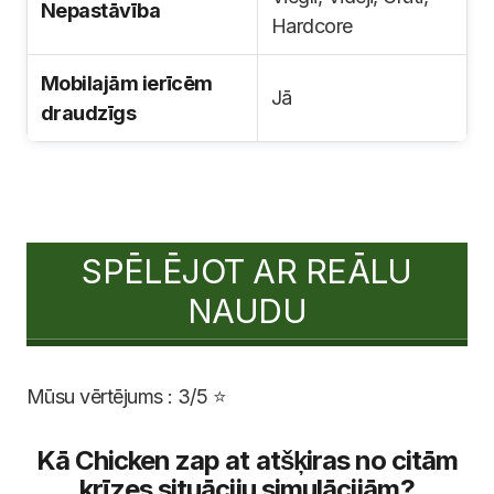
Nepastāvība
Hardcore
Mobilajām ierīcēm
Jā
draudzīgs
SPĒLĒJOT AR REĀLU
NAUDU
Mūsu vērtējums : 3/5 ⭐
Kā Chicken zap at atšķiras no citām
krīzes situāciju simulācijām?