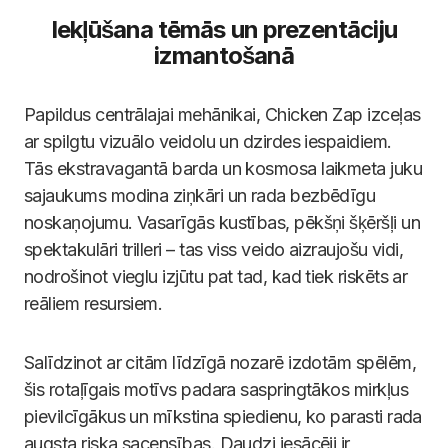
Iekļūšana tēmās un prezentāciju
izmantošanā
Papildus centrālajai mehānikai, Chicken Zap izceļas
ar spilgtu vizuālo veidolu un dzirdes iespaidiem.
Tās ekstravagantā barda un kosmosa laikmeta juku
sajaukums modina ziņkāri un rada bezbēdīgu
noskaņojumu. Vasarīgās kustības, pēkšņi šķēršļi un
spektakulāri trilleri – tas viss veido aizraujošu vidi,
nodrošinot vieglu izjūtu pat tad, kad tiek riskēts ar
reāliem resursiem.
Salīdzinot ar citām līdzīgā nozarē izdotām spēlēm,
šis rotaļīgais motīvs padara saspringtākos mirkļus
pievilcīgākus un mīkstina spiedienu, ko parasti rada
augsta riska sacensības. Daudzi iesācēji ir