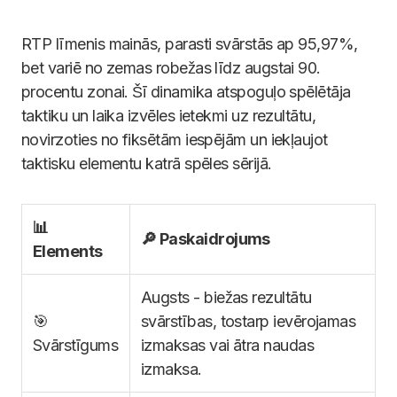
RTP līmenis mainās, parasti svārstās ap 95,97%,
bet variē no zemas robežas līdz augstai 90.
procentu zonai. Šī dinamika atspoguļo spēlētāja
taktiku un laika izvēles ietekmi uz rezultātu,
novirzoties no fiksētām iespējām un iekļaujot
taktisku elementu katrā spēles sērijā.
📊
🔎 Paskaidrojums
Elements
Augsts - biežas rezultātu
🎯
svārstības, tostarp ievērojamas
Svārstīgums
izmaksas vai ātra naudas
izmaksa.