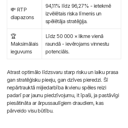
94,11% līdz 96,27% - ietekmē
💸 RTP
izvēlētais riska līmenis un
diapazons
spēlētāja stratēģija.
🏆
Līdz 50 000 × likme vienā
Maksimālais
raundā - ievērojams vinnestu
ieguvums
potenciāls.
Atrast optimālo līdzsvaru starp risku un laiku prasa
gan stratēģisku pieeju, gan dzīves pieredzi. Šī
nepārtrauktā mijiedarbība ikvienu spēles reizi
padarī par jaunu piedzīvojumu, it īpaši, ja pastāvīgi
piesātināta ar ārpussaulīgiem draudiem, kas
pārveido visu būtību.