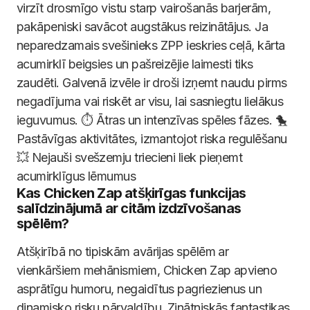
virzīt drosmīgo vistu starp vairošanās barjerām,
pakāpeniski savācot augstākus reizinātājus. Ja
neparedzamais svešinieks ZPP ieskries ceļā, kārta
acumirklī beigsies un pašreizējie laimesti tiks
zaudēti. Galvenā izvēle ir droši izņemt naudu pirms
negadījuma vai riskēt ar visu, lai sasniegtu lielākus
ieguvumus. ⏱️ Ātras un intenzīvas spēles fāzes. 🐤
Pastāvīgas aktivitātes, izmantojot riska regulēšanu
💥 Nejauši svešzemju triecieni liek pieņemt
acumirklīgus lēmumus
Kas Chicken Zap atšķirīgas funkcijas
salīdzinājumā ar citām izdzīvošanas
spēlēm?
Atšķirībā no tipiskām avārijas spēlēm ar
vienkāršiem mehānismiem, Chicken Zap apvieno
asprātīgu humoru, negaidītus pagriezienus un
dinamisko risku pārvaldību. Zinātniskās fantastikas