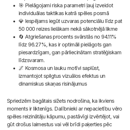
🎯 Pielāgojami riska parametri ļauj izveidot
individuālas taktikas katrā spēles posmā
💎 Iespējams iegūt uzvaras potenciālu līdz pat
50 000 reizes lielākam nekā sākotnējā likme
🔄 Atgriešanas procents svārstās no 94.11%
līdz 96.27%, kas ir optimāli pielāgots gan
piesardzīgam, gan pārliecinātam stratēģiskam
līdzsvaram.
🌌 Kosmosa un lauku motīvi saplūst,
izmantojot spilgtus vizuālos efektus un
dinamiskus skaņas risinājumus
Spriedzēm bagātais sižets nodrošina, ka ikviens
moments ir liktenīgs. Dalībnieki ar nepacietību vēro
spēles reizinātāju kāpumu, pastāvīgi izvērtējot, vai
gūt drošus laimestus vai vēl brīdi paķerties pēc