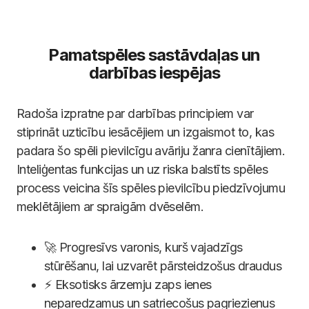
Pamatspēles sastāvdaļas un
darbības iespējas
Radoša izpratne par darbības principiem var
stiprināt uzticību iesācējiem un izgaismot to, kas
padara šo spēli pievilcīgu avāriju žanra cienītājiem.
Inteliģentas funkcijas un uz riska balstīts spēles
process veicina šīs spēles pievilcību piedzīvojumu
meklētājiem ar spraigām dvēselēm.
🚀 Progresīvs varonis, kurš vajadzīgs
stūrēšanu, lai uzvarēt pārsteidzošus draudus
⚡ Eksotisks ārzemju zaps ienes
neparedzamus un satriecošus pagriezienus