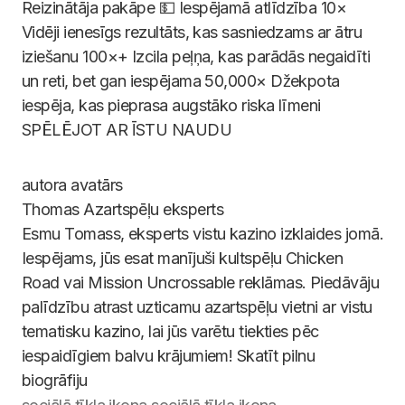
Reizinātāja pakāpe 💵 Iespējamā atlīdzība 10×
Vidēji ienesīgs rezultāts, kas sasniedzams ar ātru
iziešanu 100×+ Izcila peļņa, kas parādās negaidīti
un reti, bet gan iespējama 50,000× Džekpota
iespēja, kas pieprasa augstāko riska līmeni
SPĒLĒJOT AR ĪSTU NAUDU
Thomas
Azartspēļu eksperts
Esmu Tomass, eksperts vistu kazino izklaides jomā.
Iespējams, jūs esat manījuši kultspēļu Chicken
Road vai Mission Uncrossable reklāmas. Piedāvāju
palīdzību atrast uzticamu azartspēļu vietni ar vistu
tematisku kazino, lai jūs varētu tiekties pēc
iespaidīgiem balvu krājumiem! Skatīt pilnu
biogrāfiju