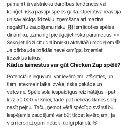
pamanīt ārvalstnieku darbības tendences vai
koriģēt riska pakāpi spēles gaitā. Operatīva reakcija
un savlaicīgs līdzekļu izņemšana arī mazina
negaidītu zaudējumu risku. 🎛️ Iemācoties spēles
dinamiku, uzmanīgi pielāgojiet riska parametrus. 👀
Sekojiet līdzi citu dalībnieku aktivitāšu modeļiem 🛑
Ja pārbaude izrādās neveiksmīga, izņemiet
līdzekļus laikus.
Kādus laimestus var gūt Chicken Zap spēlē?
Potenciālie ieguvumi var ievērojami atšķirties, un
tiem ietekme ir laika izvēle, riska pakāpe un
veiksme. Spēle sola iespaidīgus reizinātājus - pat
līdz 50 000 × likmei, tādēļ pat nelielas likmes spēj
nesīt peļņu. Taču, ņemot vērā spēcīgo svārstību,
iespējamie zaudējumi var būt tikpat ievērojami, ja
vien ierobežojumi netiek rūpīgi plānoti. 🎯