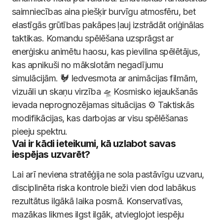
saimniecības aina piešķir burvīgu atmosfēru, bet
elastīgās grūtības pakāpes ļauj izstrādāt oriģinālas
taktikas. Komandu spēlēšana uzsprāgst ar
enerģisku animētu haosu, kas pievilina spēlētājus,
kas apnikuši no mākslotām negadījumu
simulācijām. 🐓 Iedvesmota ar animācijas filmām,
vizuāli un skaņu virzība 🛸 Kosmisko iejaukšanās
ievada neprognozējamas situācijas ⚙️ Taktiskās
modifikācijas, kas darbojas ar visu spēlēšanas
pieeju spektru.
Vai ir kādi ieteikumi, kā uzlabot savas
iespējas uzvarēt?
Lai arī neviena stratēģija ne sola pastāvīgu uzvaru,
disciplinēta riska kontrole bieži vien dod labākus
rezultātus ilgākā laika posmā. Konservatīvas,
mazākas likmes ilgst ilgāk, atvieglojot iespēju