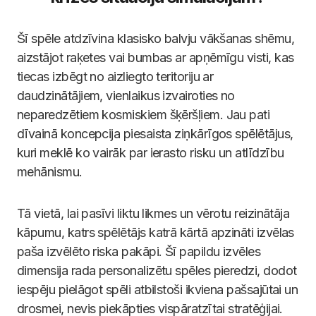
Šī spēle atdzīvina klasisko balvju vākšanas shēmu,
aizstājot raķetes vai bumbas ar apņēmīgu visti, kas
tiecas izbēgt no aizliegto teritoriju ar
daudzinātājiem, vienlaikus izvairoties no
neparedzētiem kosmiskiem šķēršļiem. Jau pati
dīvainā koncepcija piesaista ziņkārīgos spēlētājus,
kuri meklē ko vairāk par ierasto risku un atlīdzību
mehānismu.
Tā vietā, lai pasīvi liktu likmes un vērotu reizinātāja
kāpumu, katrs spēlētājs katrā kārtā apzināti izvēlas
paša izvēlēto riska pakāpi. Šī papildu izvēles
dimensija rada personalizētu spēles pieredzi, dodot
iespēju pielāgot spēli atbilstoši ikviena pašsajūtai un
drosmei, nevis piekāpties vispāratzītai stratēģijai.