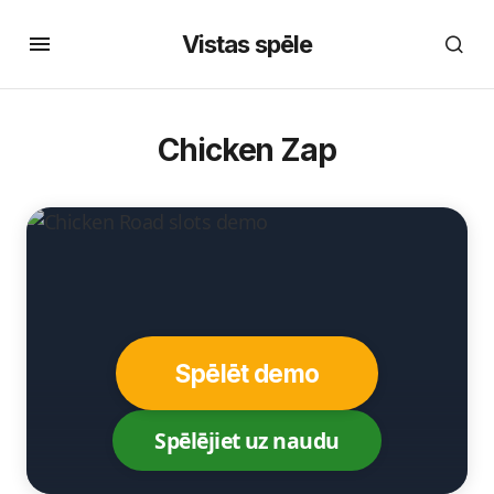
Vistas spēle
Chicken Zap
Spēlēt demo
Spēlējiet uz naudu