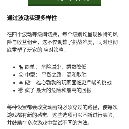
通过波动实现多样性
在四个波动等级间切换，每个级别均呈现独特的风
险与收益组合，这不仅调整了挑战难度，同时也彻
底重塑了玩家的 应对策略。
🐤 简单： 危险减少，乘数降低
😮 中型： 平衡之路，温和取胜
🔥 硬： 雄心勃勃的玩家面临更严峻的挑战
🤯 疯了 最大的危险和最高的回报
每种设置都会改变动画鸡必须穿过的路径，使每次
游戏都有新的感觉。这些选项可以不断进行实验，
并鼓励在多次游戏中尝试不同的方法。