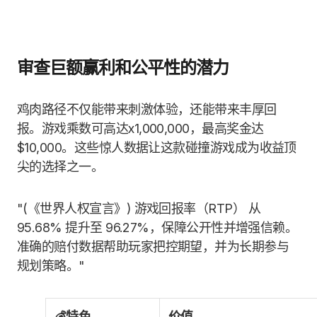
审查巨额赢利和公平性的潜力
鸡肉路径不仅能带来刺激体验，还能带来丰厚回
报。游戏乘数可高达x1,000,000，最高奖金达
$10,000。这些惊人数据让这款碰撞游戏成为收益顶
尖的选择之一。
"(《世界人权宣言》) 游戏回报率（RTP） 从
95.68% 提升至 96.27%，保障公开性并增强信赖。
准确的赔付数据帮助玩家把控期望，并为长期参与
规划策略。"
💰特色
价值