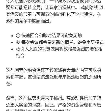
令人沉迷的游戏机制，一个果敢的决定或瞬间的迟
疑都可能扭转全局，让玩家沉浸其中。 鸡肉路线 以
其活泼的节奏与可调节的挑战强化了这些特性，在
激烈的竞争中脱颖而出。
⏱️ 快速回合和即时结果可避免无聊
🔄 每次会议都会带来新的情景，避免重复模式
🎨引人入胜的视觉效果将放松与强烈的爆发相
结合
这些因素的融合保证了该流派有大量的内容可以探
索和掌握，这也是该流派近年来迅速崛起的原因所
在。
然而，这些优势也带来了挑战。高波动性增加了追
逐更大奖金的诱惑，因此，严格的资金管理和周密