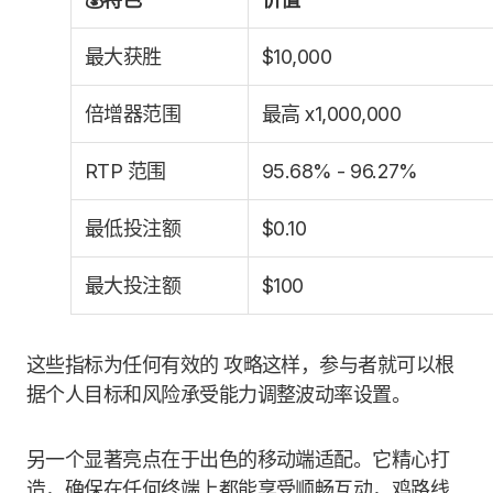
最大获胜
$10,000
倍增器范围
最高 x1,000,000
RTP 范围
95.68% - 96.27%
最低投注额
$0.10
最大投注额
$100
这些指标为任何有效的 攻略这样，参与者就可以根
据个人目标和风险承受能力调整波动率设置。
另一个显著亮点在于出色的移动端适配。它精心打
造，确保在任何终端上都能享受顺畅互动，鸡路线