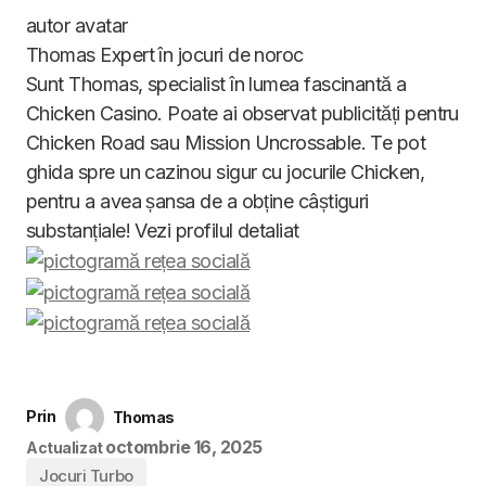
Thomas
Expert în jocuri de noroc
Sunt Thomas, specialist în lumea fascinantă a
Chicken Casino. Poate ai observat publicități pentru
Chicken Road sau Mission Uncrossable. Te pot
ghida spre un cazinou sigur cu jocurile Chicken,
pentru a avea șansa de a obține câștiguri
substanțiale! Vezi profilul detaliat
Prin
Thomas
octombrie 16, 2025
Actualizat
Jocuri Turbo