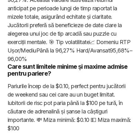
anticipat pe perioade lungi de timp raportat la
mizele totale, asigurând echitate și claritate.
Jucătorii preferă să beneficieze de date clare la
alegerea unui joc de tip arcadă sau puzzle cu
exerciții mentale. 🎯 Tip volatilitate📈 Domeniu RTP
Ușor/MediuPână la 96,27% Hard/Avansat95,68%–
96,00%
Care sunt limitele minime și maxime admise
pentru pariere?
Pariurile încep de la $0.10, perfect pentru jucătorii
de weekend sau cei care au un buget limitat.
Iubitorii de risc pot paria până la $100 pe tură, în
căutare de adrenalină și șanse la câștiguri
importante. 💸 Miza minimă: $0.10 💵 Miza maximă:
$100