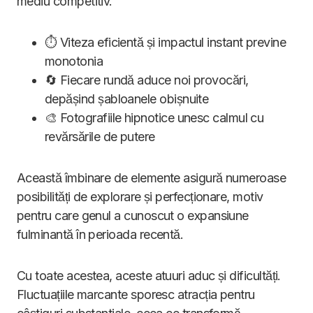
mediu competitiv.
⏱️ Viteza eficientă și impactul instant previne
monotonia
🔄 Fiecare rundă aduce noi provocări,
depășind șabloanele obișnuite
🎨 Fotografiile hipnotice unesc calmul cu
revărsările de putere
Această îmbinare de elemente asigură numeroase
posibilități de explorare și perfecționare, motiv
pentru care genul a cunoscut o expansiune
fulminantă în perioada recentă.
Cu toate acestea, aceste atuuri aduc și dificultăți.
Fluctuațiile marcante sporesc atracția pentru