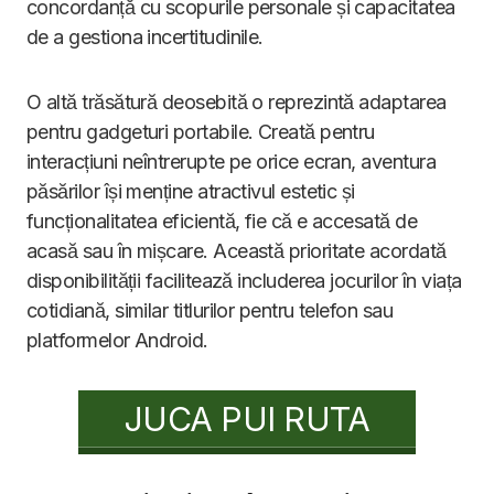
concordanță cu scopurile personale și capacitatea
de a gestiona incertitudinile.
O altă trăsătură deosebită o reprezintă adaptarea
pentru gadgeturi portabile. Creată pentru
interacțiuni neîntrerupte pe orice ecran, aventura
păsărilor își menține atractivul estetic și
funcționalitatea eficientă, fie că e accesată de
acasă sau în mișcare. Această prioritate acordată
disponibilității facilitează includerea jocurilor în viața
cotidiană, similar titlurilor pentru telefon sau
platformelor Android.
JUCA PUI RUTA