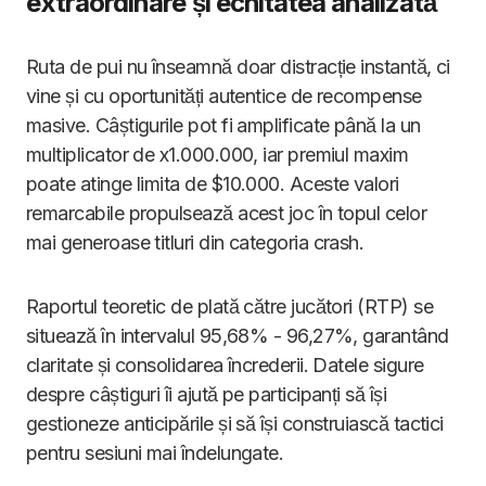
extraordinare și echitatea analizată
Ruta de pui nu înseamnă doar distracție instantă, ci
vine și cu oportunități autentice de recompense
masive. Câștigurile pot fi amplificate până la un
multiplicator de x1.000.000, iar premiul maxim
poate atinge limita de $10.000. Aceste valori
remarcabile propulsează acest joc în topul celor
mai generoase titluri din categoria crash.
Raportul teoretic de plată către jucători (RTP) se
situează în intervalul 95,68% - 96,27%, garantând
claritate și consolidarea încrederii. Datele sigure
despre câștiguri îi ajută pe participanți să își
gestioneze anticipările și să își construiască tactici
pentru sesiuni mai îndelungate.