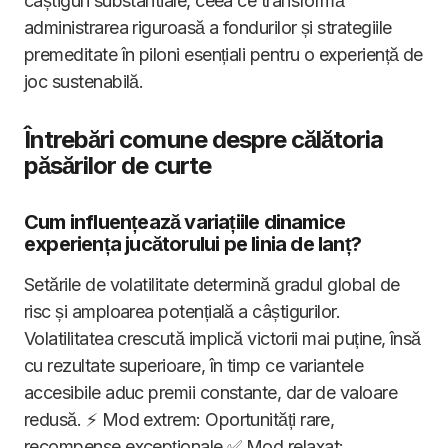
câștiguri substantiale, ceea ce transformă
administrarea riguroasă a fondurilor și strategiile
premeditate în piloni esențiali pentru o experiență de
joc sustenabilă.
Întrebări comune despre călătoria
păsărilor de curte
Cum influențează variațiile dinamice
experiența jucătorului pe linia de lanț?
Setările de volatilitate determină gradul global de
risc și amploarea potențială a câștigurilor.
Volatilitatea crescută implică victorii mai puține, însă
cu rezultate superioare, în timp ce variantele
accesibile aduc premii constante, dar de valoare
redusă. ⚡ Mod extrem: Oportunități rare,
recompense excepționale ✅ Mod relaxat: