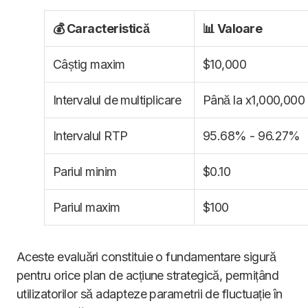
💰 Caracteristică
📊 Valoare
Câștig maxim
$10,000
Intervalul de multiplicare
Până la x1,000,000
Intervalul RTP
95.68% - 96.27%
Pariul minim
$0.10
Pariul maxim
$100
Aceste evaluări constituie o fundamentare sigură
pentru orice plan de acțiune strategică, permițând
utilizatorilor să adapteze parametrii de fluctuație în