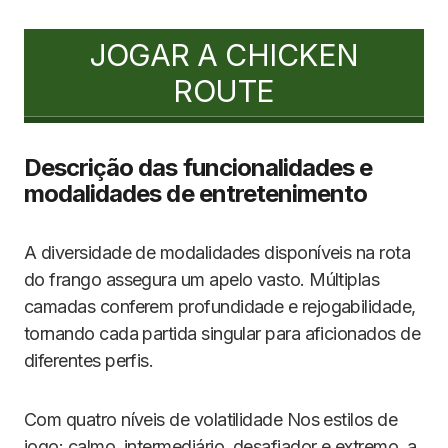
JOGAR A CHICKEN
ROUTE
Descrição das funcionalidades e
modalidades de entretenimento
A diversidade de modalidades disponíveis na rota
do frango assegura um apelo vasto. Múltiplas
camadas conferem profundidade e rejogabilidade,
tornando cada partida singular para aficionados de
diferentes perfis.
Com quatro níveis de volatilidade Nos estilos de
jogo: calmo, intermediário, desafiador e extremo, a