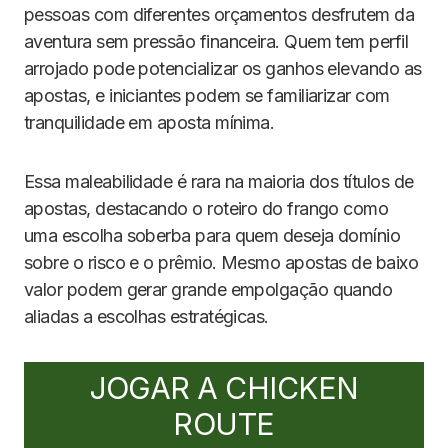
pessoas com diferentes orçamentos desfrutem da
aventura sem pressão financeira. Quem tem perfil
arrojado pode potencializar os ganhos elevando as
apostas, e iniciantes podem se familiarizar com
tranquilidade em aposta mínima.
Essa maleabilidade é rara na maioria dos títulos de
apostas, destacando o roteiro do frango como
uma escolha soberba para quem deseja domínio
sobre o risco e o prêmio. Mesmo apostas de baixo
valor podem gerar grande empolgação quando
aliadas a escolhas estratégicas.
JOGAR A CHICKEN
ROUTE