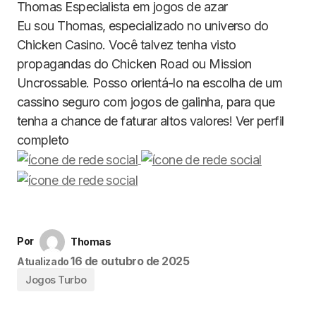
Thomas
Especialista em jogos de azar
Eu sou Thomas, especializado no universo do
Chicken Casino. Você talvez tenha visto
propagandas do Chicken Road ou Mission
Uncrossable. Posso orientá-lo na escolha de um
cassino seguro com jogos de galinha, para que
tenha a chance de faturar altos valores! Ver perfil
completo
Por
Thomas
16 de outubro de 2025
Atualizado
Jogos Turbo