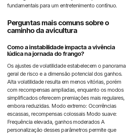
fundamentais para um entretenimento contínuo.
Perguntas mais comuns sobre o
caminho da avicultura
Como a instabilidade impacta a vivência
lúdica na jornada do frango?
Os ajustes de volatilidade estabelecem o panorama
geral de risco e a dimensão potencial dos ganhos.
Alta volatilidade resulta em menos vitórias, porém
com recompensas ampliadas, enquanto os modos
simplificados oferecem premiações mais regulares,
embora reduzidas. Modo extremo: Ocorrências
escassas, recompensas colossais Modo suave:
Frequência elevada, ganhos moderados A
personalização desses parâmetros permite que