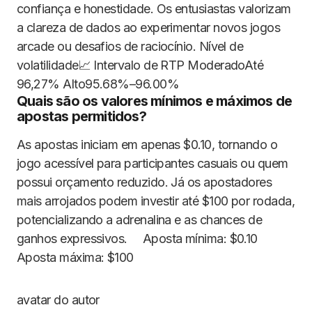
confiança e honestidade. Os entusiastas valorizam
a clareza de dados ao experimentar novos jogos
arcade ou desafios de raciocínio. Nível de
volatilidade📈 Intervalo de RTP ModeradoAté
96,27% Alto95.68%–96.00%
Quais são os valores mínimos e máximos de
apostas permitidos?
As apostas iniciam em apenas $0.10, tornando o
jogo acessível para participantes casuais ou quem
possui orçamento reduzido. Já os apostadores
mais arrojados podem investir até $100 por rodada,
potencializando a adrenalina e as chances de
ganhos expressivos. Aposta mínima: $0.10
Aposta máxima: $100