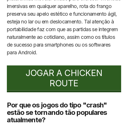
imersivas em qualquer aparelho, rota do frango
preserva seu apelo estético e funcionamento ágil,
esteja no lar ou em deslocamento. Tal atenção à
portabilidade faz com que as partidas se integrem
naturalmente ao cotidiano, assim como os títulos
de sucesso para smartphones ou os softwares
para Android.
JOGAR A CHICKEN
ROUTE
Por que os jogos do tipo "crash"
estão se tornando tão populares
atualmente?