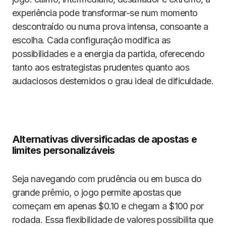
experiência pode transformar-se num momento
descontraído ou numa prova intensa, consoante a
escolha. Cada configuração modifica as
possibilidades e a energia da partida, oferecendo
tanto aos estrategistas prudentes quanto aos
audaciosos destemidos o grau ideal de dificuldade.
Alternativas diversificadas de apostas e
limites personalizáveis
Seja navegando com prudência ou em busca do
grande prêmio, o jogo permite apostas que
começam em apenas $0.10 e chegam a $100 por
rodada. Essa flexibilidade de valores possibilita que