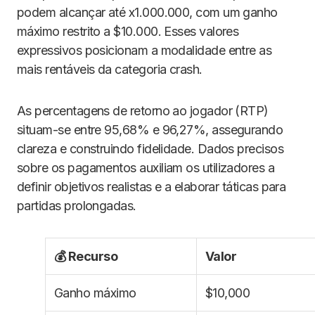
podem alcançar até x1.000.000, com um ganho
máximo restrito a $10.000. Esses valores
expressivos posicionam a modalidade entre as
mais rentáveis da categoria crash.
As percentagens de retorno ao jogador (RTP)
situam-se entre 95,68% e 96,27%, assegurando
clareza e construindo fidelidade. Dados precisos
sobre os pagamentos auxiliam os utilizadores a
definir objetivos realistas e a elaborar táticas para
partidas prolongadas.
💰 Recurso
Valor
Ganho máximo
$10,000