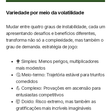
Variedade por meio da volatilidade
Mudar entre quatro graus de instabilidade, cada um
apresentando desafios e benefícios diferentes,
transforma não só a complexidade, mas também o
grau de demanda. estratégia de jogo:
🐥 Simples: Menos perigos, multiplicadores
mais modestos
🤔 Meio-termo: Trajetória estável para triunfos
comedidos
💪 Complexo: Provações em ascensão para
entusiastas competitivos
🤯 Doido: Risco extremo, mas também as
gratificações mais incríveis imagináveis