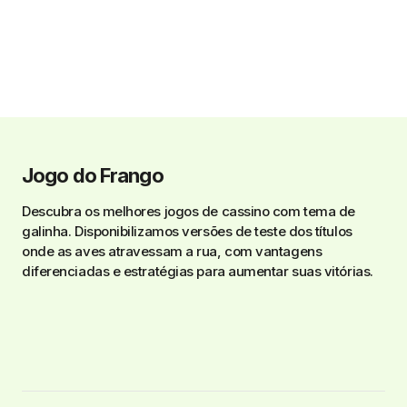
Jogo do Frango
Descubra os melhores jogos de cassino com tema de
galinha. Disponibilizamos versões de teste dos títulos
onde as aves atravessam a rua, com vantagens
diferenciadas e estratégias para aumentar suas vitórias.