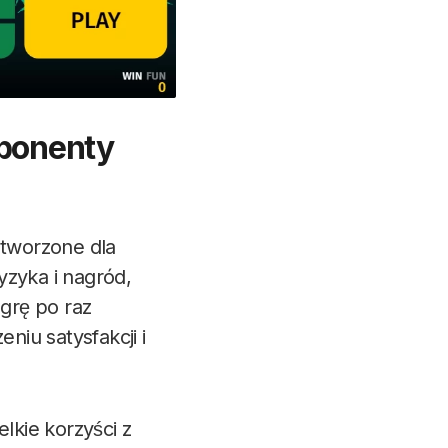
ponenty
tworzone dla
zyka i nagród,
grę po raz
iu satysfakcji i
lkie korzyści z