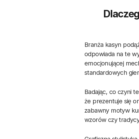
Dlaczeg
Branża kasyn podąż
odpowiada na te wy
emocjonującej mech
standardowych gier
Badając, co czyni t
że prezentuje się o
zabawny motyw kur
wzorów czy tradycy
Graficzna stylistyk