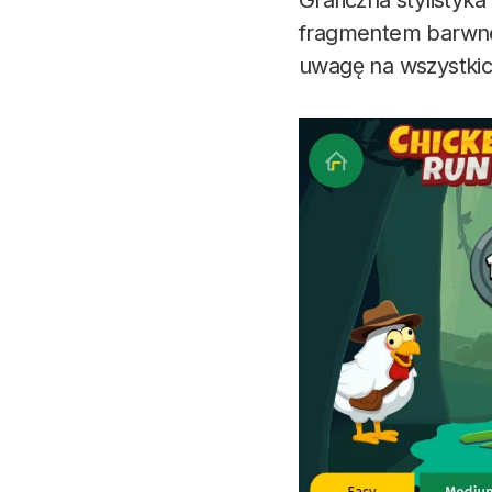
fragmentem barwnej
uwagę na wszystkic