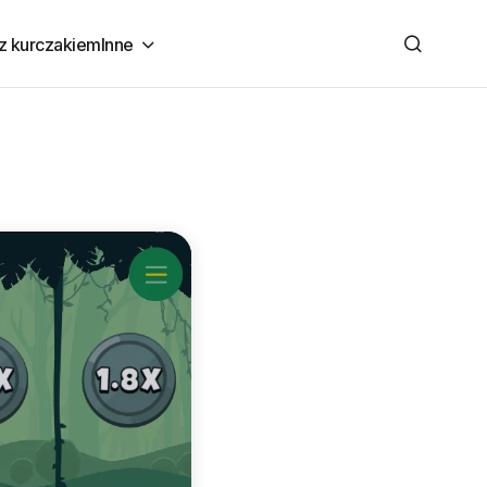
 z kurczakiem
Inne