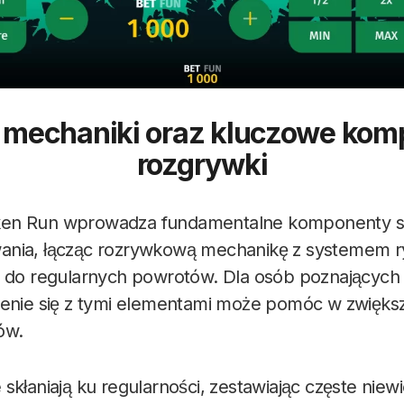
 mechaniki oraz kluczowe kom
rozgrywki
en Run wprowadza fundamentalne komponenty s
nia, łącząc rozrywkową mechanikę z systemem ry
i do regularnych powrotów. Dla osób poznających 
enie się z tymi elementami może pomóc w zwiększen
ów.
kłaniają ku regularności, zestawiając częste niewie