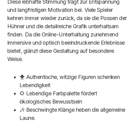
Diese lebhafte Stimmung trägt zur Entspannung
und langfristigen Motivation bei. Viele Spieler
kehren immer wieder zurück, da sie die Possen der
Hühner und die detailreiche Grafik unterhaltsam
finden. Da die Online-Unterhaltung zunehmend
immersive und optisch beeindruckende Erlebnisse
bietet, glänzt diese Gestaltung auf besondere
Weise.
🐥 Authentische, witzige Figuren schenken
Lebendigkeit
🌻 Lebendige Farbpalette fördert
ökologisches Bewusstsein
🎶 Beschwingte Klänge heben die allgemeine
Laune.