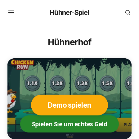
Hühner-Spiel
Hühnerhof
Demo spielen
Spielen Sie um echtes Geld