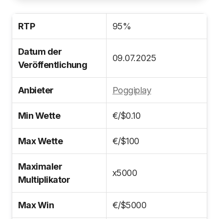
RTP
95%
Datum der
09.07.2025
Veröffentlichung
Anbieter
Poggiplay
Min Wette
€/$0.10
Max Wette
€/$100
Maximaler
x5000
Multiplikator
Max Win
€/$5000