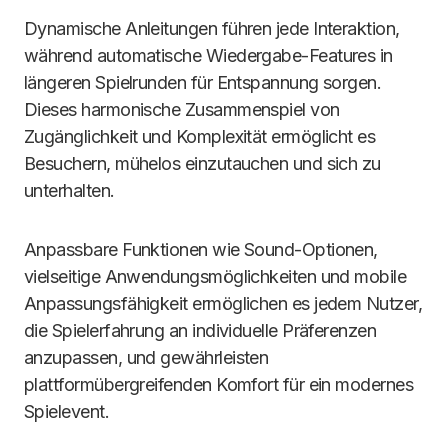
Dynamische Anleitungen führen jede Interaktion,
während automatische Wiedergabe-Features in
längeren Spielrunden für Entspannung sorgen.
Dieses harmonische Zusammenspiel von
Zugänglichkeit und Komplexität ermöglicht es
Besuchern, mühelos einzutauchen und sich zu
unterhalten.
Anpassbare Funktionen wie Sound-Optionen,
vielseitige Anwendungsmöglichkeiten und mobile
Anpassungsfähigkeit ermöglichen es jedem Nutzer,
die Spielerfahrung an individuelle Präferenzen
anzupassen, und gewährleisten
plattformübergreifenden Komfort für ein modernes
Spielevent.