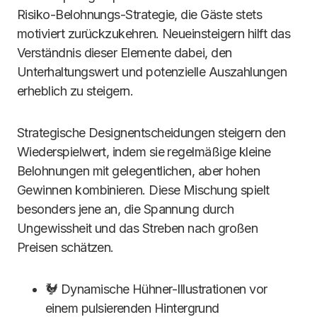
Risiko-Belohnungs-Strategie, die Gäste stets
motiviert zurückzukehren. Neueinsteigern hilft das
Verständnis dieser Elemente dabei, den
Unterhaltungswert und potenzielle Auszahlungen
erheblich zu steigern.
Strategische Designentscheidungen steigern den
Wiederspielwert, indem sie regelmäßige kleine
Belohnungen mit gelegentlichen, aber hohen
Gewinnen kombinieren. Diese Mischung spielt
besonders jene an, die Spannung durch
Ungewissheit und das Streben nach großen
Preisen schätzen.
🐓 Dynamische Hühner-Illustrationen vor
einem pulsierenden Hintergrund