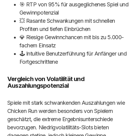
🎯 RTP von 95% für ausgeglichenes Spiel und
Gewinnpotenzial
💥 Rasante Schwankungen mit schnellen
Profiten und tiefen Einbrüchen
💎 Riesige Gewinnchancen mit bis zu 5.000-
fachem Einsatz
🕹️ Intuitive Benutzerführung für Anfänger und
Fortgeschrittene
Vergleich von Volatilität und
Auszahlungspotenzial
Spiele mit stark schwankenden Auszahlungen wie
Chicken Run werden besonders von Spielern
geschätzt, die extreme Ergebnisunterschiede
bevorzugen. Niedrigvolatilitäts-Slots bieten
dagegen stetige, jedoch kleinere Gewinne,