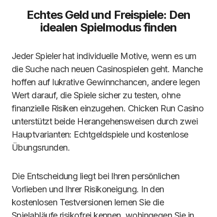
Echtes Geld und Freispiele: Den
idealen Spielmodus finden
Jeder Spieler hat individuelle Motive, wenn es um
die Suche nach neuen Casinospielen geht. Manche
hoffen auf lukrative Gewinnchancen, andere legen
Wert darauf, die Spiele sicher zu testen, ohne
finanzielle Risiken einzugehen. Chicken Run Casino
unterstützt beide Herangehensweisen durch zwei
Hauptvarianten: Echtgeldspiele und kostenlose
Übungsrunden.
Die Entscheidung liegt bei Ihren persönlichen
Vorlieben und Ihrer Risikoneigung. In den
kostenlosen Testversionen lernen Sie die
Spielabläufe risikofrei kennen, wohingegen Sie in