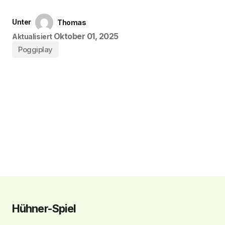
Unter
Thomas
Oktober 01, 2025
Aktualisiert
Poggiplay
Hühner-Spiel