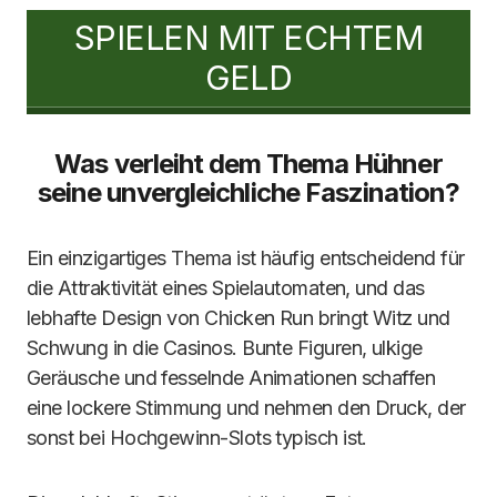
SPIELEN MIT ECHTEM
GELD
Was verleiht dem Thema Hühner
seine unvergleichliche Faszination?
Ein einzigartiges Thema ist häufig entscheidend für
die Attraktivität eines Spielautomaten, und das
lebhafte Design von Chicken Run bringt Witz und
Schwung in die Casinos. Bunte Figuren, ulkige
Geräusche und fesselnde Animationen schaffen
eine lockere Stimmung und nehmen den Druck, der
sonst bei Hochgewinn-Slots typisch ist.