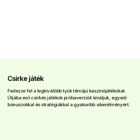
Csirke játék
Fedezze fel a legkiválóbb tyúk témájú kaszinójátékokat.
Útjába eső csirkés játékok próbaverzióit kínáljuk, egyedi
bónuszokkal és stratégiákkal a gyakoribb sikerélményért.