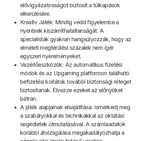
elővigyázatosságot biztosít a túlkapások
elkerülésére.
Kreatív Játék: Mindig vedd figyelembe a
nyerések kiszámíthatatlanságát. A
specialisták gyakran hangsúlyozzák, hogy az
elméleti megtérülési százalék nem ígér
egyszeri nyereményeket.
Vezérlőeszközök: Az automatikus fizetési
módok és az Upgaming platformon található
befizetési korlátok további biztonsági réteget
biztosítanak. Élvezze ezeket az előnyöket
bátran.
A játék alapjainak elsajátítása: Ismerkedj meg
a szabályokkal és technikákkal az oktatási
segédletek útmutatásával. A számlaadatok
korábbi átvizsgálása megakadályozhatja a