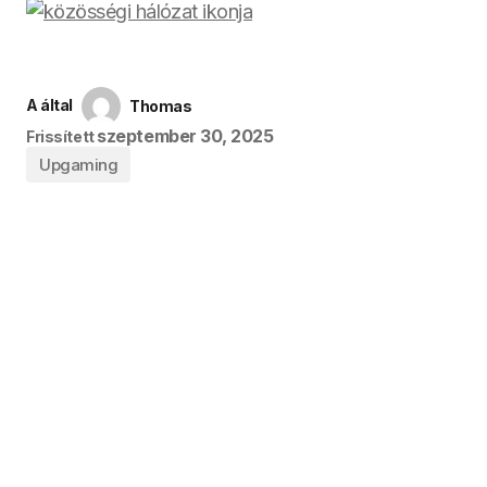
A által
Thomas
szeptember 30, 2025
Frissített
Upgaming