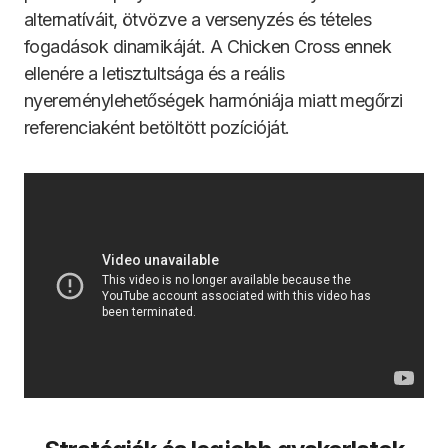
alternatíváit, ötvözve a versenyzés és tételes
fogadások dinamikáját. A Chicken Cross ennek
ellenére a letisztultsága és a reális
nyereménylehetőségek harmóniája miatt megőrzi
referenciaként betöltött pozícióját.