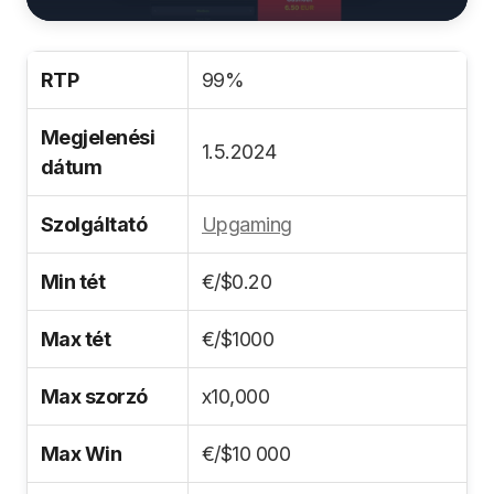
RTP
99%
Megjelenési
1.5.2024
dátum
Szolgáltató
Upgaming
Min tét
€/$0.20
Max tét
€/$1000
Max szorzó
x10,000
Max Win
€/$10 000