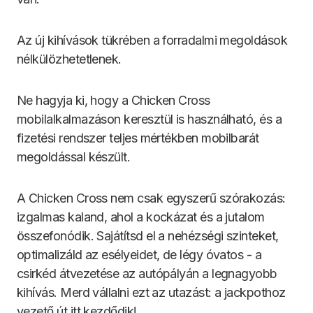
Az új kihívások tükrében a forradalmi megoldások
nélkülözhetetlenek.
Ne hagyja ki, hogy a Chicken Cross
mobilalkalmazáson keresztül is használható, és a
fizetési rendszer teljes mértékben mobilbarát
megoldással készült.
A Chicken Cross nem csak egyszerű szórakozás:
izgalmas kaland, ahol a kockázat és a jutalom
összefonódik. Sajátítsd el a nehézségi szinteket,
optimalizáld az esélyeidet, de légy óvatos - a
csirkéd átvezetése az autópályán a legnagyobb
kihívás. Merd vállalni ezt az utazást: a jackpothoz
vezető út itt kezdődik!