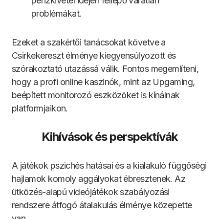
pénzkivétel idején fellépő váratlan
problémákat.
Ezeket a szakértői tanácsokat követve a
Csirkekereszt élménye kiegyensúlyozott és
szórakoztató utazássá válik. Fontos megemlíteni,
hogy a profi online kaszinók, mint az Upgaming,
beépített monitorozó eszközöket is kínálnak
platformjaikon.
Kihívások és perspektívák
A játékok pszichés hatásai és a kialakuló függőségi
hajlamok komoly aggályokat ébresztenek. Az
ütközés-alapú videójátékok szabályozási
rendszere átfogó átalakulás élménye közepette
van.