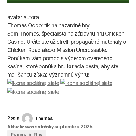
Thomas
Odborník na hazardné hry
Som Thomas, špecialista na zábavnú hru Chicken
Casino. Určite ste už stretli propagačné materiály o
Chicken Road alebo Mission Uncrossable.
Ponúkam vám pomoc s výberom overeného
kasína, ktoré ponúka hru Kuracia cesta, aby ste
mali šancu získať významnú výhru!
Podľa
Thomas
septembra 2025
Aktualizované stránky
Pragmatic Play