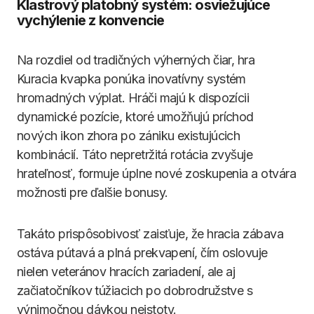
Klastrový platobný systém: osviežujúce
vychýlenie z konvencie
Na rozdiel od tradičných výherných čiar, hra
Kuracia kvapka ponúka inovatívny systém
hromadných výplat. Hráči majú k dispozícii
dynamické pozície, ktoré umožňujú príchod
nových ikon zhora po zániku existujúcich
kombinácií. Táto nepretržitá rotácia zvyšuje
hrateľnosť, formuje úplne nové zoskupenia a otvára
možnosti pre ďalšie bonusy.
Takáto prispôsobivosť zaisťuje, že hracia zábava
ostáva pútavá a plná prekvapení, čím oslovuje
nielen veteránov hracích zariadení, ale aj
začiatočníkov túžiacich po dobrodružstve s
výnimočnou dávkou neistoty.