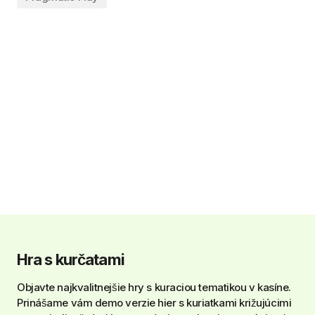
Hra s kurčatami
Objavte najkvalitnejšie hry s kuraciou tematikou v kasíne.
Prinášame vám demo verzie hier s kuriatkami križujúcimi