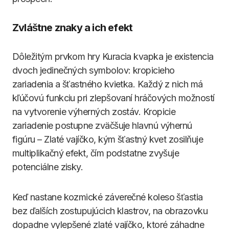
Zvláštne znaky a ich efekt
Dôležitým prvkom hry Kuracia kvapka je existencia
dvoch jedinečných symbolov: kropicieho
zariadenia a šťastného kvietka. Každý z nich má
kľúčovú funkciu pri zlepšovaní hráčových možností
na vytvorenie výherných zostáv. Kropicie
zariadenie postupne zväčšuje hlavnú výhernú
figúru – Zlaté vajíčko, kým šťastný kvet zosilňuje
multiplikačný efekt, čím podstatne zvyšuje
potenciálne zisky.
Keď nastane kozmické záverečné koleso šťastia
bez ďalších zostupujúcich klastrov, na obrazovku
dopadne vylepšené zlaté vajíčko, ktoré záhadne