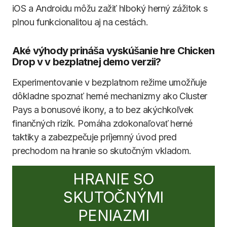
iOS a Androidu môžu zažiť hlboký herný zážitok s
plnou funkcionalitou aj na cestách.
Aké výhody prináša vyskúšanie hre Chicken
Drop v v bezplatnej demo verzii?
Experimentovanie v bezplatnom režime umožňuje
dôkladne spoznať herné mechanizmy ako Cluster
Pays a bonusové ikony, a to bez akýchkoľvek
finančných rizík. Pomáha zdokonaľovať herné
taktiky a zabezpečuje príjemný úvod pred
prechodom na hranie so skutočným vkladom.
HRANIE SO
SKUTOČNÝMI
PENIAZMI