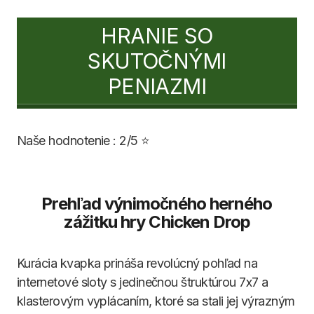
HRANIE SO
SKUTOČNÝMI
PENIAZMI
Naše hodnotenie : 2/5 ⭐
Prehľad výnimočného herného
zážitku hry Chicken Drop
Kurácia kvapka prináša revolúcný pohľad na
internetové sloty s jedinečnou štruktúrou 7x7 a
klasterovým vyplácaním, ktoré sa stali jej výrazným