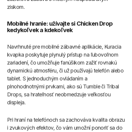
ziskom.
Mobilné hranie: užívajte si Chicken Drop
kedykoľvek a kdekoľvek
Navrhnuté pre mobilné zábavné aplikácie, Kuracia
kvapka poskytuje plynulý prístup na ľubovoľnom
zariadení, čo umožňuje fanúšikom zažiť rovnakú
dynamickú atmosféru, či už používajú telefón alebo
tablet. S jednoduchým ovládaním a
plnohodnotnými prvkami, ako sú Tumble či Tribal
Drops, sa hrateľnosť neobmedzuje veľkosťou
displeja.
Pri hraní na telefónoch sa zachováva kvalita obrazu
i zvukových efektov, čo vám umožní ponoriť sa do