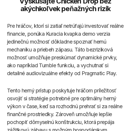
Vyskúšajte Chicken Drop bez
akýchkoľvek peňažných rizík
Pre hráčov, ktorí si zatiaľ netrúfajú investovať reálne
financie, ponúka Kuracia kvapka demo verzia
jedinečnú možnosť dôkladne spoznať hernú
mechaniku a priebeh zápasu. Táto bezriziková
možnosť umožňuje preskúmať dynamické prvky,
ako napríklad Tumble funkciu, a vychutnať si
detailné audiovizuálne efekty od Pragmatic Play.
Tento herný prístup poskytuje hráčom príležitosť
osvojiť si stratégie potrebné pre optimálny herný
výkon v čase, keď sa rozhodnú prehrať si za reálne
finančné prostriedky. Zároveň umožňuje lepšie
pochopiť dômyselnú konštrukciu, ktorá prepája
zážitkovú zábavu s možným hospodárskym