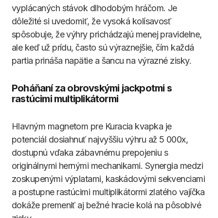
vyplácaných stávok dlhodobým hráčom. Je
dôležité si uvedomiť, že vysoká kolísavosť
spôsobuje, že výhry prichádzajú menej pravidelne,
ale keď už prídu, často sú výraznejšie, čím každá
partia prináša napätie a šancu na výrazné zisky.
Poháňaní za obrovskými jackpotmi s
rastúcimi multiplikátormi
Hlavným magnetom pre Kuracia kvapka je
potenciál dosiahnuť najvyššiu výhru až 5 000x,
dostupnú vďaka zábavnému prepojeniu s
originálnymi hernými mechanikami. Synergia medzi
zoskupenými výplatami, kaskádovými sekvenciami
a postupne rastúcimi multiplikátormi zlatého vajíčka
dokáže premeniť aj bežné hracie kolá na pôsobivé