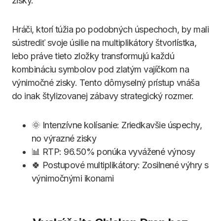
zisky.
Hráči, ktorí túžia po podobných úspechoch, by mali
sústrediť svoje úsilie na multiplikátory štvorlístka,
lebo práve tieto zložky transformujú každú
kombináciu symbolov pod zlatým vajíčkom na
výnimočné zisky. Tento dômyselný prístup vnáša
do inak štylizovanej zábavy strategický rozmer.
🌞 Intenzívne kolísanie: Zriedkavšie úspechy,
no výrazné zisky
📊 RTP: 96.50% ponúka vyvážené výnosy
🍀 Postupové multiplikátory: Zosilnené výhry s
výnimočnými ikonami