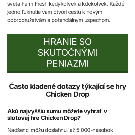
sveta Farm Fresh kedykoľvek a kdekoľvek. Každé
jedno ťuknutie vám otvorí cestu k novým
dobrodružstvám a potenciálnym úspechom.
HRANIE SO
SKUTOČNÝMI
PENIAZMI
Často kladené dotazy týkající se hry
Chicken Drop
Akú najvyššiu sumu môžete vyhrať v
slotovej hre Chicken Drop?
Nadšenci môžu dosiahnuť až 5 000-násobok