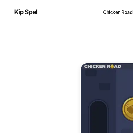
Kip Spel
Chicken Road