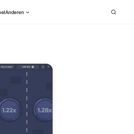
pel
Anderen