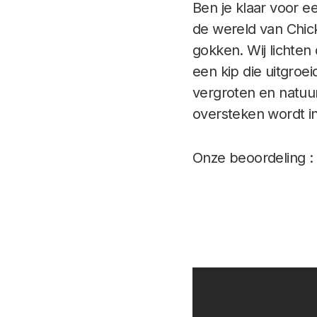
Ben je klaar voor e
de wereld van Chicke
gokken. Wij lichten
een kip die uitgroei
vergroten en natuur
oversteken wordt i
Onze beoordeling :