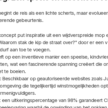
gint de reis als een lichte scherts, maar evolueer
nerende gebeurtenis.
oncept put inspiratie uit een wijdverspreide mop 
"Waarom stak de kip de straat over?" door er een v
urf aan toe te voegen.
ft op een inventieve manier een speelse, kindvrie
tten, wat een fascinerende spanning creëert die on
t te boeien.
: Beschikbaar op geautoriseerde websites zoals Jul
 omgeving die tegelijkertijd winstmogelijkheden opt
ermenigvuldigers.
 een uitkeringspercentage van 98% garandeert C
peelervaring waarbij de opwinding van het gokken