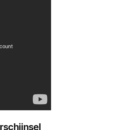
rschijnsel