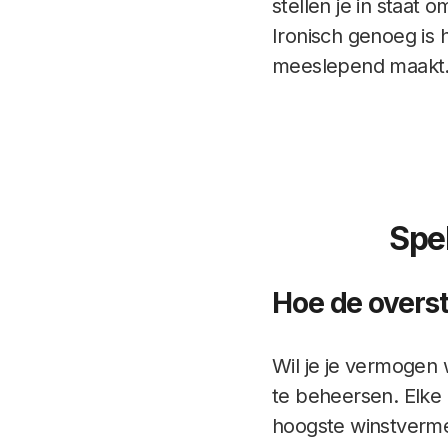
stellen je in staat
Ironisch genoeg is 
meeslepend maakt
Spe
Hoe de overs
Wil je je vermogen w
te beheersen. Elke b
hoogste winstverme