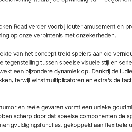
Chicken Road verder voorbij louter amusement en p
ing op onze verbintenis met onzekerheden.
gekte van het concept trekt spelers aan die vernie
e tegenstelling tussen speelse visuele stijl en seri
ekt een bijzondere dynamiek op. Dankzij de ludie
kken, terwijl winstmultiplicatoren en extra's de ta
humor en reële gevaren vormt een unieke goudmijn
ebben scherp door dat speelse componenten de s
enigvuldigingsfuncties, gekoppeld aan flexibele u