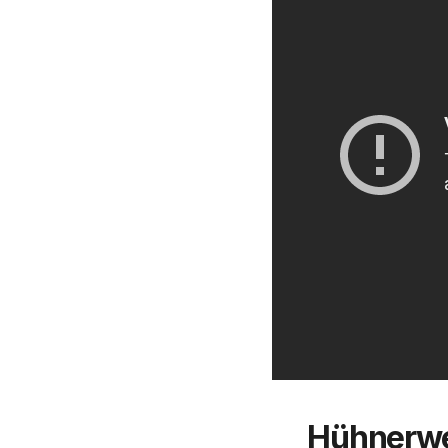
Hühnerweg