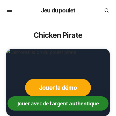
Jeu du poulet
Chicken Pirate
Jouer la démo
Jouer avec de l'argent authentique