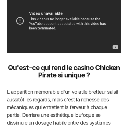
Qu'est-ce qui rend le casino Chicken
Pirate si unique ?
L'apparition mémorable d'un volatile bretteur saisit
aussitôt les regards, mais c'est la richesse des
mécaniques qui entretient la ferveur à chaque
partie. Derrière une esthétique loufoque se
dissimule un dosage habile entre des systèmes