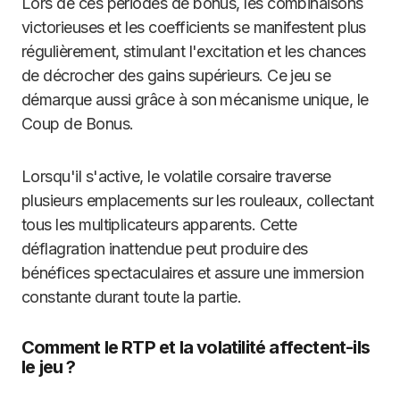
Lors de ces périodes de bonus, les combinaisons
victorieuses et les coefficients se manifestent plus
régulièrement, stimulant l'excitation et les chances
de décrocher des gains supérieurs. Ce jeu se
démarque aussi grâce à son mécanisme unique, le
Coup de Bonus.
Lorsqu'il s'active, le volatile corsaire traverse
plusieurs emplacements sur les rouleaux, collectant
tous les multiplicateurs apparents. Cette
déflagration inattendue peut produire des
bénéfices spectaculaires et assure une immersion
constante durant toute la partie.
Comment le RTP et la volatilité affectent-ils
le jeu ?