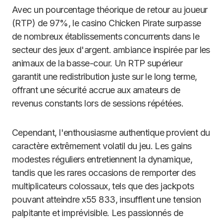
Avec un pourcentage théorique de retour au joueur
(RTP) de 97%, le casino Chicken Pirate surpasse
de nombreux établissements concurrents dans le
secteur des jeux d'argent. ambiance inspirée par les
animaux de la basse-cour. Un RTP supérieur
garantit une redistribution juste sur le long terme,
offrant une sécurité accrue aux amateurs de
revenus constants lors de sessions répétées.
Cependant, l'enthousiasme authentique provient du
caractère extrêmement volatil du jeu. Les gains
modestes réguliers entretiennent la dynamique,
tandis que les rares occasions de remporter des
multiplicateurs colossaux, tels que des jackpots
pouvant atteindre x55 833, insufflent une tension
palpitante et imprévisible. Les passionnés de