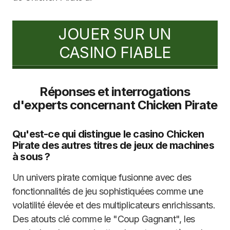
JOUER SUR UN
CASINO FIABLE
Réponses et interrogations
d'experts concernant Chicken Pirate
Qu'est-ce qui distingue le casino Chicken
Pirate des autres titres de jeux de machines
à sous ?
Un univers pirate comique fusionne avec des
fonctionnalités de jeu sophistiquées comme une
volatilité élevée et des multiplicateurs enrichissants.
Des atouts clé comme le "Coup Gagnant", les