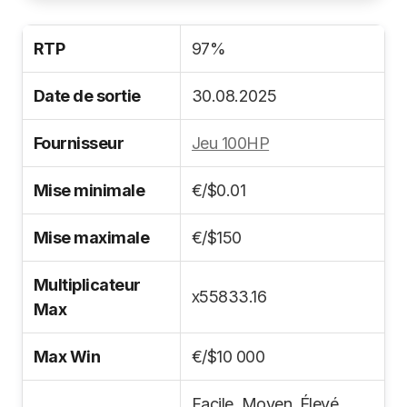
RTP
97%
Date de sortie
30.08.2025
Fournisseur
Jeu 100HP
Mise minimale
€/$0.01
Mise maximale
€/$150
Multiplicateur
х55833.16
Max
Max Win
€/$10 000
Facile, Moyen, Élevé,