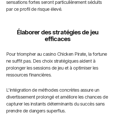
sensations fortes seront particulièrement séduits
par ce profil de risque élevé.
Élaborer des stratégies de jeu
efficaces
Pour triompher au casino Chicken Pirate, la fortune
ne suffit pas. Des choix stratégiques aident à
prolonger les sessions de jeu et à optimiser les
ressources financières.
L'intégration de méthodes concrètes assure un
divertissement prolongé et améliore les chances de
capturer les instants déterminants du succès sans
prendre de dangers superflus.