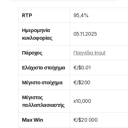
RTP
95,4%
Ημερομηνία
05.11.2025
κυκλοφορίας
Πάροχος
Παιχνίδια Inout
Ελάχιστο στοίχημα
€/$0.01
Μέγιστο στοίχημα
€/$200
Μέγιστος
x10,000
πολλαπλασιαστής
Max Win
€/$20 000