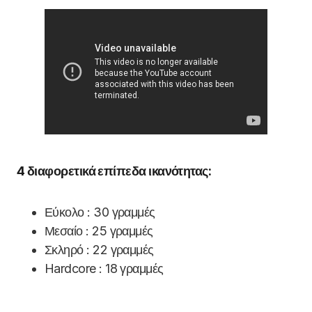
4 διαφορετικά επίπεδα ικανότητας:
Εύκολο : 30 γραμμές
Μεσαίο : 25 γραμμές
Σκληρό : 22 γραμμές
Hardcore : 18 γραμμές