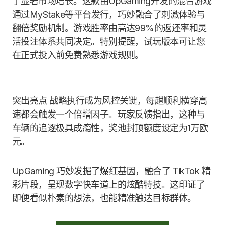
了显著市场增长。这款由UpGaming开发的混合游戏
通过MyStake等平台发行，巧妙融合了刺激体验与
翻倍奖励机制。游戏胜率由高达99%的返还率和灵
活投注体系共同决定。特别提醒，试玩版本可让您
在正式投入前免费熟悉游戏规则。
突出亮点 战略执行成为风控关键，每趟顺利横穿高
速都会触发一个倍增因子。玩家反馈指出，这种与
车辆的追逐极具成瘾性，奖池封顶额度设定为1万欧
元。
UpGaming 巧妙发掘了爆红基因，融合了 TikTok 精
彩片段，呈现数字快车道上的炫酷特技。这印证了
即便看似朴素的想法，也能精准触达目标群体。