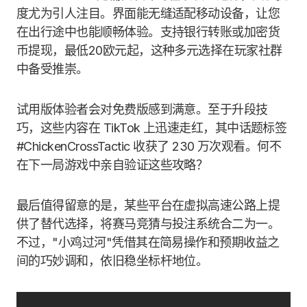
度尤为引人注目。界面能无缝适配移动设备，让您
在出行途中也能顺畅体验。支持银行转账或加密货
币提现，最低20欧元起，这种多元选择在玩家社群
中备受推崇。
试用版体验者会对免费版感到满意。至于升段技
巧，这些内容在 TikTok 上迅速走红，其中话题标签
#ChickenCrossTactic 收获了 230 万次观看。何不
在下一局游戏中亲自验证这些攻略？
最后值得留意的是，某些平台在虚拟高速公路上提
供了替代选择，将赛马竞猜与投注系统合二为一。
不过，"小鸡过河"凭借其在简易操作和预期收益之
间的巧妙调和，依旧稳坐标杆地位。