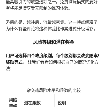
最具吸引力的收益选项之一。免费试玩模式的爱好
者将能尽情享受无限制的练习体验。
矛盾的是，越往后，流量越密集。这一特点解释了
为什么有些评论将这种体验比作累进式升级博彩。
风险等级和潜在奖金
用户可选择四个难度级别，每个级别都会改变赔率/
奖励等式。
让我们看看如何根据自己的情况优化方
法：
杂交鸡风险水平和乘数的比较
风险
潜在乘数
说明
等级