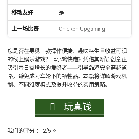
移动友好
是
上一场比赛
Chicken Upgaming
您是否在寻觅一款操作便捷、趣味横生且收益可观
的线上娱乐游戏？《小鸡快跑》凭借其新颖创意正
吸引着日益增长的爱好者——引导雏鸡安全穿越道
路，避免成为车轮下的牺牲品。本篇将详解游戏机
制、不同难度模式及提升收益的实用策略。
玩真钱
我们的评分 ： 2/5 ⭐