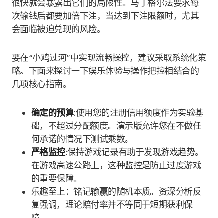
很快就会暴露出它们的局限性。马丁格尔法要求每
次输钱后都要加倍下注，当达到下注限额时，尤其
会面临被迫兑现的风险。
要在“小鸡过河”中实现流畅操控，建议采取系统化策
略。下面来探讨一下娱乐体验与操作把控相结合的
几项核心指南。
确定的预算
:使用您的注册信用额度作为实验基
础，不超过分配额度。演示版允许您在不做任
何承诺的情况下测试乘数。
严格监控
:保持游戏记录有助于发现游戏趋势。
在游戏高速公路上，这种监控是防止过度游戏
的重要保障。
乐趣至上：铭记输赢的随机本质。资深分析反
复强调，理论赔付率并不等同于短期获利保
障。