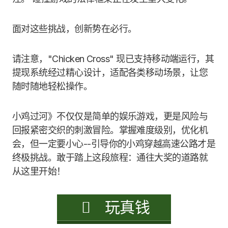
面对这些挑战，创新势在必行。
请注意，"Chicken Cross" 现已支持移动端运行，其
提现系统经过精心设计，适配各类移动场景，让您
随时随地轻松操作。
小鸡过河》不仅仅是简单的娱乐游戏，更是风险与
回报紧密交织的刺激冒险。掌握难度级别，优化机
会，但一定要小心--引导你的小鸡穿越高速公路才是
终极挑战。敢于踏上这段旅程：通往大奖的道路就
从这里开始！
玩真钱