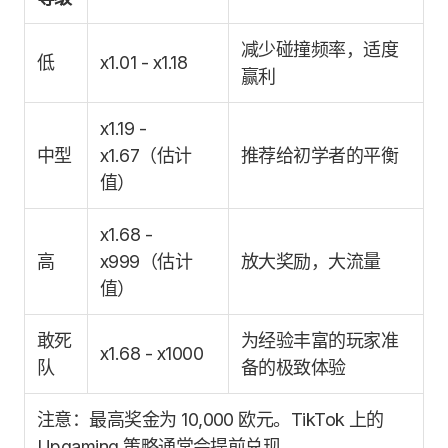
减少碰撞频率，适度
低
x1.01 - x1.18
赢利
x1.19 -
中型
x1.67（估计
推荐给初学者的平衡
值）
x1.68 -
高
x999（估计
放大奖励，大流量
值）
敢死
为经验丰富的玩家准
x1.68 - x1000
队
备的极致体验
注意：最高奖金为 10,000 欧元。TikTok 上的
Upgaming 策略通常会提前兑现。