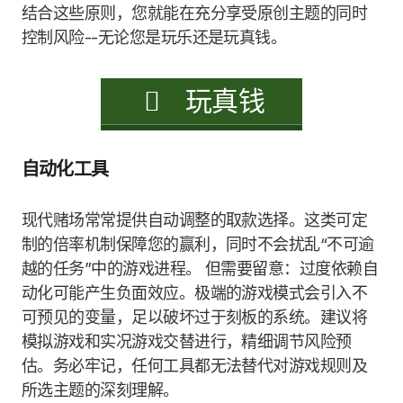
结合这些原则，您就能在充分享受原创主题的同时
控制风险--无论您是玩乐还是玩真钱。
玩真钱
自动化工具
现代赌场常常提供自动调整的取款选择。这类可定
制的倍率机制保障您的赢利，同时不会扰乱“不可逾
越的任务”中的游戏进程。 但需要留意：过度依赖自
动化可能产生负面效应。极端的游戏模式会引入不
可预见的变量，足以破坏过于刻板的系统。建议将
模拟游戏和实况游戏交替进行，精细调节风险预
估。务必牢记，任何工具都无法替代对游戏规则及
所选主题的深刻理解。