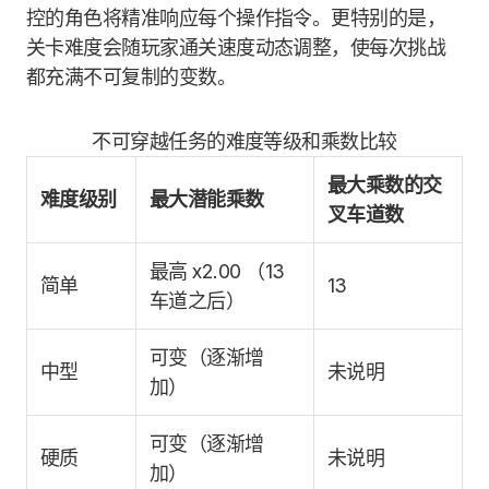
控的角色将精准响应每个操作指令。更特别的是，
关卡难度会随玩家通关速度动态调整，使每次挑战
都充满不可复制的变数。
不可穿越任务的难度等级和乘数比较
最大乘数的交
难度级别
最大潜能乘数
叉车道数
最高 x2.00 （13
简单
13
车道之后）
可变（逐渐增
中型
未说明
加）
可变（逐渐增
硬质
未说明
加）