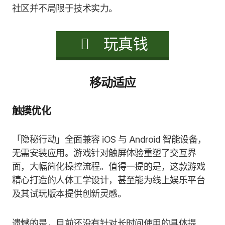
社区并不局限于技术实力。
玩真钱
移动适应
触摸优化
「隐秘行动」全面兼容 iOS 与 Android 智能设备，
无需安装应用。游戏针对触屏体验重塑了交互界
面，大幅简化操控流程。值得一提的是，这款游戏
精心打造的人体工学设计，甚至能为线上娱乐平台
及其试玩版本提供创新灵感。
遗憾的是，目前还没有针对长时间使用的具体提