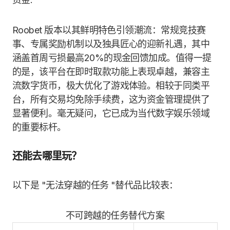
Roobet 版本以其鲜明特色引领潮流：常规竞技赛
事、专属奖励机制以及独具匠心的迎新礼遇，其中
涵盖首周亏损最高20%的现金回馈加成。值得一提
的是，该平台在即时取款功能上表现卓越，兼容主
流数字货币，极大优化了游戏体验。相较于同类平
台，所有交易均免除手续费，这为资金管理提供了
显著便利。毫无疑问，它已成为当代数字娱乐领域
的重要标杆。
还能去哪里玩？
以下是 "无法穿越的任务 "替代品比较表：
不可跨越的任务替代方案