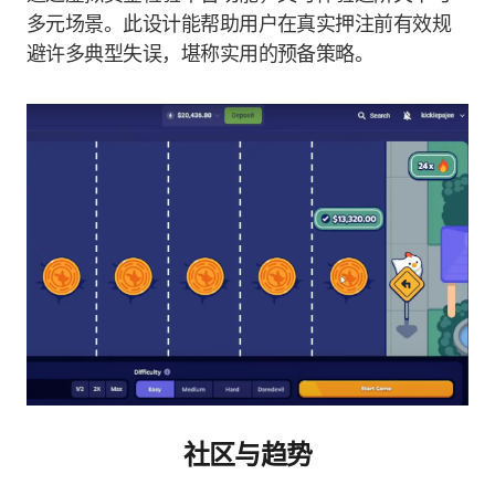
多元场景。此设计能帮助用户在真实押注前有效规
避许多典型失误，堪称实用的预备策略。
社区与趋势