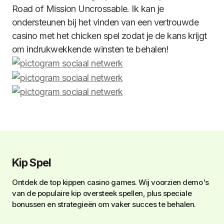
Road of Mission Uncrossable. Ik kan je
ondersteunen bij het vinden van een vertrouwde
casino met het chicken spel zodat je de kans krijgt
om indrukwekkende winsten te behalen!
Kip Spel
Ontdek de top kippen casino games. Wij voorzien demo's
van de populaire kip oversteek spellen, plus speciale
bonussen en strategieën om vaker succes te behalen.